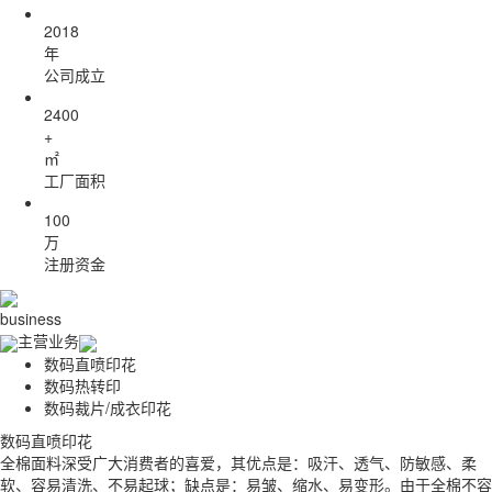
2018
年
公司成立
2400
+
㎡
工厂面积
100
万
注册资金
business
主营业务
数码直喷印花
数码热转印
数码裁片/成衣印花
数码裁片/成衣印花
数码直喷印花
数码热转印
数码裁片/成衣印花
数码直喷印花
涂料特点是颜色鲜艳，层次细腻，花型逼真，艺术性强。打印图案效果非
全棉面料深受广大消费者的喜爱，其优点是：吸汗、透气、防敏感、柔
我们拥有国内先进的宏华数码热转印印花机，每台机每小时可达450米。
涂料特点是颜色鲜艳，层次细腻，花型逼真，艺术性强。打印图案效果非
全棉面料深受广大消费者的喜爱，其优点是：吸汗、透气、防敏感、柔
常的立体，3D效果非常的强，细节的展现效果也远超过丝网印花。无需
软、容易清洗、不易起球；缺点是：易皱、缩水、易变形。由于全棉不容
适用各种涤纶、氨纶材质的面料。打印花型颜色鲜艳，色牢度可达4级，
常的立体，3D效果非常的强，细节的展现效果也远超过丝网印花。无需
软、容易清洗、不易起球；缺点是：易皱、缩水、易变形。由于全棉不容