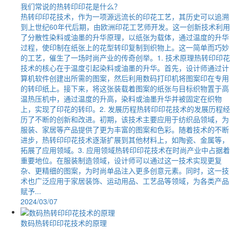
我们常说的热转印印花是什么？
热转印印花技术，作为一项源远流长的印花工艺，其历史可以追溯
到上世纪60年代后期，由欧洲印花工艺师开发。这一创新技术利用
了分散性染料或油墨的升华原理，以纸张为载体，通过温度的升华
过程，使印制在纸张上的花型转印复制到织物上。这一简单而巧妙
的工艺，催生了一场时尚产业的传奇创举。1. 技术原理热转印印花
技术的核心在于温度引起染料或油墨的升华。首先，设计师通过计
算机软件创建出所需的图案，然后利用数码打印机将图案印在专用
的转印纸上。接下来，将这张装载着图案的纸张与目标织物置于高
温热压机中，通过温度的升高，染料或油墨升华并被固定在织物
上，实现了印花的转印。2. 发展历程热转印印花技术的发展历程经
历了不断的创新和改进。初期，该技术主要应用于纺织品领域，为
服装、家居等产品提供了更为丰富的图案和色彩。随着技术的不断
进步，热转印印花技术逐渐扩展到其他材料上，如陶瓷、金属等，
拓展了应用领域。3. 应用领域热转印印花技术在时尚产业中占据着
重要地位。在服装制造领域，设计师可以通过这一技术实现更复
杂、更精细的图案，为时尚单品注入更多创意元素。同时，这一技
术也广泛应用于家居装饰、运动用品、工艺品等领域，为各类产品
赋予...
2024/03/07
数码热转印印花技术的原理