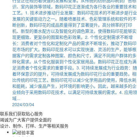
行业正在经历着快速的发展和变革。从传统的纺织品印刷到广告标
识、室内装饰等领域，数码印花正逐渐成为各行各业的重要技术和
工艺。1. 技术进步推动行业发展：数码印花技术的不断进步是行业
发展的关键驱动力之一。随着喷墨技术、色彩管理系统和软件的不
断创新，数码印花的成品质量得到了显著提升。高分辨率的打印
机、新型的墨水配方以及智能化的调色算法，使得数码印花能够实
现更细致、更复杂的图案和色彩效果。2. 个性化定制需求不断增
长：消费者对个性化和定制化产品的需求不断增长，推动了数码印
花市场的扩大。数码印花技术可以实现快速、灵活的生产，能够根
据客户的需求定制各种图案、颜色和尺寸，满足不同用户群体的多
样化需求。从个性化服装到个性化家居用品，数码印花正在成为满
足消费者个性化需求的重要手段。3. 可持续发展成为行业趋势：随
着环保意识的提升，可持续发展成为数码印花行业的重要趋势。相
比传统的印花工艺，数码印花可以减少化学用品的使用，降低水耗
和能耗，减少废品产生，对环境的影响更小。因此，越来越多的企
业倾向于采用数码印花技术，以满足可持续发展的需求。4. 应用领
域...
2024/03/04
联系我们获取贴心服务
竭诚为广大客户提供全面的
设计、制作、打样、生产等相关服务