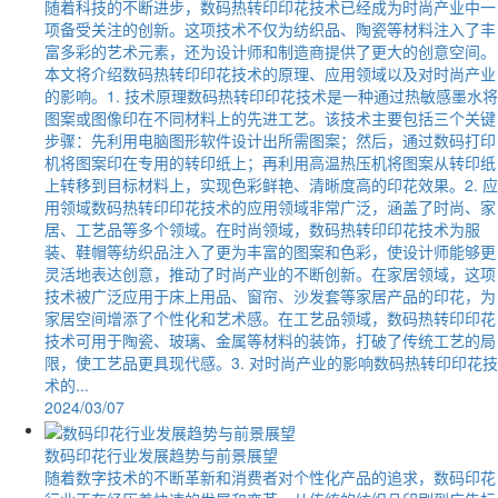
随着科技的不断进步，数码热转印印花技术已经成为时尚产业中一
项备受关注的创新。这项技术不仅为纺织品、陶瓷等材料注入了丰
富多彩的艺术元素，还为设计师和制造商提供了更大的创意空间。
本文将介绍数码热转印印花技术的原理、应用领域以及对时尚产业
的影响。1. 技术原理数码热转印印花技术是一种通过热敏感墨水将
图案或图像印在不同材料上的先进工艺。该技术主要包括三个关键
步骤：先利用电脑图形软件设计出所需图案；然后，通过数码打印
机将图案印在专用的转印纸上；再利用高温热压机将图案从转印纸
上转移到目标材料上，实现色彩鲜艳、清晰度高的印花效果。2. 应
用领域数码热转印印花技术的应用领域非常广泛，涵盖了时尚、家
居、工艺品等多个领域。在时尚领域，数码热转印印花技术为服
装、鞋帽等纺织品注入了更为丰富的图案和色彩，使设计师能够更
灵活地表达创意，推动了时尚产业的不断创新。在家居领域，这项
技术被广泛应用于床上用品、窗帘、沙发套等家居产品的印花，为
家居空间增添了个性化和艺术感。在工艺品领域，数码热转印印花
技术可用于陶瓷、玻璃、金属等材料的装饰，打破了传统工艺的局
限，使工艺品更具现代感。3. 对时尚产业的影响数码热转印印花技
术的...
2024/03/07
数码印花行业发展趋势与前景展望
随着数字技术的不断革新和消费者对个性化产品的追求，数码印花